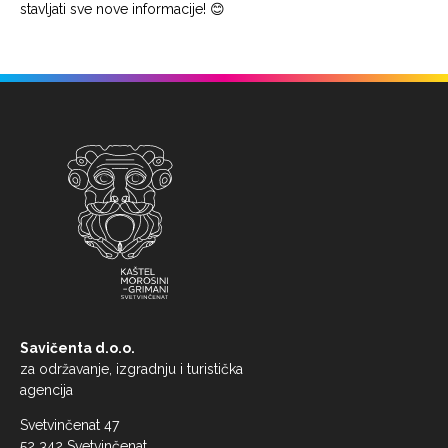
stavljati sve nove informacije! 😊
Savičenta d.o.o.
za održavanje, izgradnju i turistička
agencija
Svetvinčenat 47
52 342 Svetvinčenat