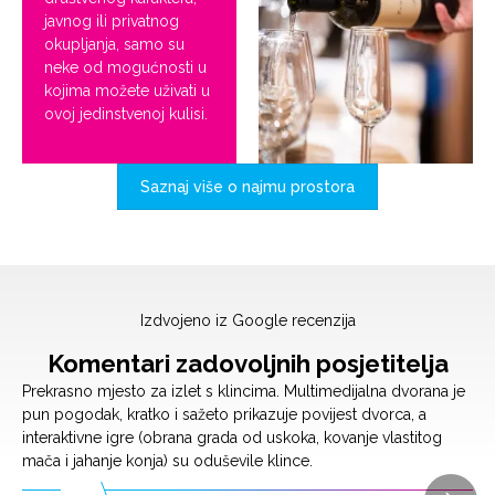
javnog ili privatnog
okupljanja, samo su
neke od mogućnosti u
kojima možete uživati u
ovoj jedinstvenoj kulisi.
Saznaj više o najmu prostora
Izdvojeno iz Google recenzija
Komentari zadovoljnih posjetitelja
Prekrasno mjesto za izlet s klincima. Multimedijalna dvorana je
Z
pun pogodak, kratko i sažeto prikazuje povijest dvorca, a
p
interaktivne igre (obrana grada od uskoka, kovanje vlastitog
mača i jahanje konja) su oduševile klince.