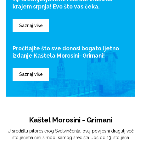
krajem srpnja! Evo što vas čeka.
Saznaj više
Pročitajte što sve donosi bogato ljetno
izdanje Kaštela Morosini–Grimani!
Saznaj više
Kaštel Morosini - Grimani
U središtu pitoresknog Svetvinčenta, ovaj povijesni dragulj već
stoljećima čini simbol samog središta. Još od 13. stoljeća