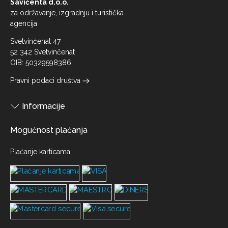
Savičenta d.o.o.
za održavanje, izgradnju i turistička
agencija
Svetvinčenat 47
52 342 Svetvinčenat
OIB: 50329598386
Pravni podaci društva
Informacije
Mogućnost plaćanja
Plaćanje karticama