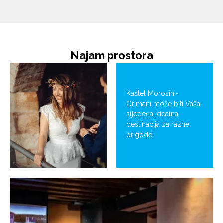
Najam prostora
Kaštel Morosini-
Grimani može biti Vaša
sljedeća idealna
destinacija za razne
prigode!