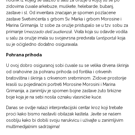
hodnik iz kojeg se ulazilo u salu za oružje u kojoj su se po
zidovima čuvale arkebuze, muškete, helebarde, bubanj,
zastave i sl. Od inventara značajan je spomen pozlaćene
zastave Svetvinčenta s grbom Sv. Marka i grbom Morosine i
Marina Grimanija. Iz sobe za oružje pristupalo se u tzv. sobu za
primanje (
mezzado dell`audienza
). Vrata koja su odavde vodila
u salu za oružje imala su svojevrsna predvrata (
antiporta
) koja
su je očigledno dodatno osiguravala.
Pohrana prihoda
U ovoj dobro osiguranoj sobi čuvale su se velika drvena škrinja
od orahovine za pohranu prihoda od fontika i crkvenih
bratovština i škrinja s crkvenom srebrninom. Zidove prostorije
krasili su pojedinačni portreti Morosine Morosini i Marina
Grimanija, a zanimljiv je spomen bojne zastave žuto tirkizne
boje koja je na sebi nosila oznaku vlasničke kuće.
Danas se ovdje nalazi interpretacijski centar kroz koji trebate
proći kako bismo nastavili obilazak kaštela. Javite se našem
osoblju kako bi dobili svoju narukvicu i uživajte u zanimljivim
multimedijalnim sadržajima!