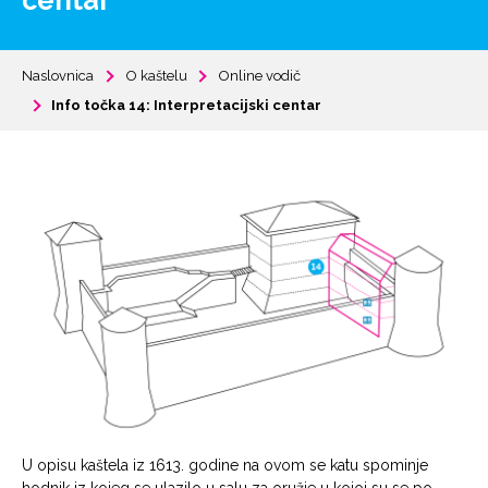
centar
Naslovnica
O kaštelu
Online vodič
Info točka 14: Interpretacijski centar
U opisu kaštela iz 1613. godine na ovom se katu spominje