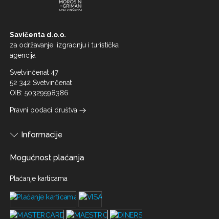
Savičenta d.o.o.
za održavanje, izgradnju i turistička
agencija
Svetvinčenat 47
52 342 Svetvinčenat
OIB: 50329598386
Pravni podaci društva
Informacije
Mogućnost plaćanja
Plaćanje karticama