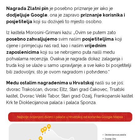
Nagrada Zlatni pin
je posebno priznanje jer iako je
dodjeljuje Google
, ona je zapravo
priznanje korisnika i
posjetitelja
koji su doživjeli to mjesto osobno.
Iz kaštela Morosini-Grimani kažu: „Ovim se putem zato
posebno zahvaljujemo
svim našim
posjetiteljima
koji
cijene i primjećuju naš rad, kao i našim
vrijednim
zaposlenicima
koji su se nebrojeno puta našli među
pohvalama recenzija. Ovakva je nagrada dokaz zalaganja i
truda koji se ulaže u samo upravljanje, a sve kako bi posjetitelji
bili zadovoljni, što je ovom nagradom i potvrđeno.“
Među ostalim nagrađenima u Hrvatskoj
našli su se još:
dvorac Trakošćan, dvorac Eltz, Stari grad Čakovec, Trsatski
kaštel, Dvorac Veliki Tabor, Stari grad Ozalj, Frankopanski kaštel
Krk te Dioklecijanova palača i palača Sponza.