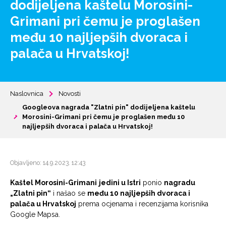
dodijeljena kaštelu Morosini-
Grimani pri čemu je proglašen
među 10 najljepših dvoraca i
palača u Hrvatskoj!
Naslovnica
Novosti
Googleova nagrada "Zlatni pin" dodijeljena kaštelu
Morosini-Grimani pri čemu je proglašen među 10
najljepših dvoraca i palača u Hrvatskoj!
Objavljeno: 14.9.2023. 12:43
Kaštel Morosini-Grimani
jedini u Istri
ponio
nagradu
„Zlatni pin“
i našao se
među 10 najljepših dvoraca i
palača u Hrvatskoj
prema ocjenama i recenzijama korisnika
Google Mapsa.