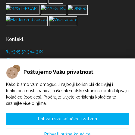
Kontakt
+385 52 384 318
+385 91 446 8001
info@grimanicastle.com
Poštujemo Vašu privatnost
Radno vrijeme:
Kako bismo vam omogućili najbolji korisnički doživljaj i
funkcionalnost stranica, naše internetske stranice upotrebljavaju
Ovisno o sezoni. Pogledati na stranici
Radno vrijeme
.
kolačiće (cookies). Pročitajte Uvjete korištenja kolačića te
saznajte više o njima.
Prihvati sve kolačiće i zatvori
Prihvati nužne kolačiće