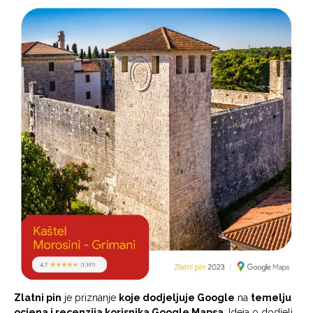
Zlatni pin
je priznanje
koje dodjeljuje Google
na
temelju
ocjena i recenzija korisnika Google Mapsa
. Ideja o dodjeli