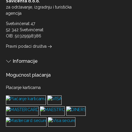
Savičenta d.o.o.
za održavanje, izgradnju i turistička
agencija
Svetvinčenat 47
52 342 Svetvinčenat
OIB: 50329598386
Pravni podaci društva
Informacije
Mogućnost plaćanja
Plaćanje karticama