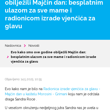
obilježili Majčin dan: besplatnim
ulazom za sve mame i
radionicom izrade vjenčića za
glavu
Naslovnica
Novosti
Evo kako smo ove godine obilježili Majčin dan:
besplatnim ulazom za sve mame i radionicom izrade
vjenčića za glavu
Objavljeno: 14.5.2025. 10:55
Evo kako nam je bilo na
Radionica izrade vjenčića za glavu -
Majčin dan u kaštelu Morosini - Grimani
koju nam je održala
draga Sandra Roce .
U veselom okruženju nedjeljnog jutra Sandra nas je uvela u