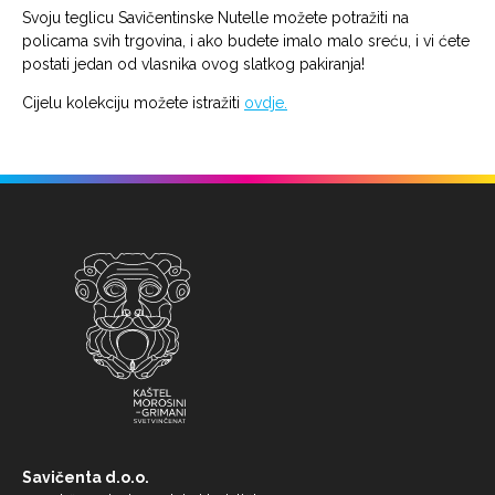
Svoju teglicu Savičentinske Nutelle možete potražiti na
policama svih trgovina, i ako budete imalo malo sreću, i vi ćete
postati jedan od vlasnika ovog slatkog pakiranja!
Cijelu kolekciju možete istražiti
ovdje.
Savičenta d.o.o.