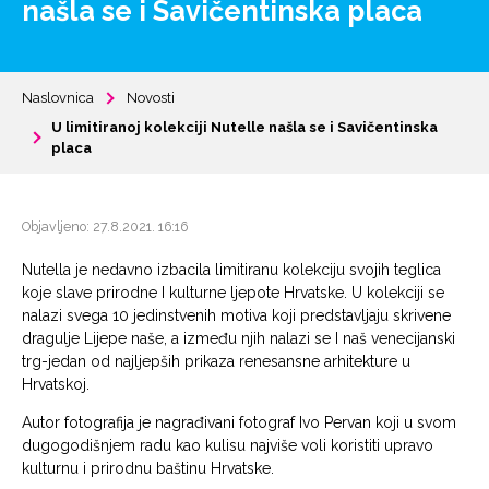
našla se i Savičentinska placa
Naslovnica
Novosti
U limitiranoj kolekciji Nutelle našla se i Savičentinska
placa
Objavljeno: 27.8.2021. 16:16
Nutella je nedavno izbacila limitiranu kolekciju svojih teglica
koje slave prirodne I kulturne ljepote Hrvatske. U kolekciji se
nalazi svega 10 jedinstvenih motiva koji predstavljaju skrivene
dragulje Lijepe naše, a između njih nalazi se I naš venecijanski
trg-jedan od najljepših prikaza renesansne arhitekture u
Hrvatskoj.
Autor fotografija je nagrađivani fotograf Ivo Pervan koji u svom
dugogodišnjem radu kao kulisu najviše voli koristiti upravo
kulturnu i prirodnu baštinu Hrvatske.