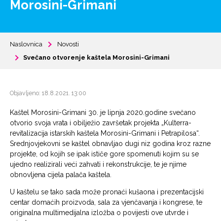
Morosini-Grimani
Naslovnica
Novosti
Svečano otvorenje kaštela Morosini-Grimani
Objavljeno: 18.8.2021. 13:00
Kaštel Morosini-Grimani 30. je lipnja 2020.godine svečano
otvorio svoja vrata i obilježio završetak projekta „Kulterra-
revitalizacija istarskih kaštela Morosini-Grimani i Petrapilosa“.
Srednjovjekovni se kaštel obnavljao dugi niz godina kroz razne
projekte, od kojih se ipak ističe gore spomenuti kojim su se
ujedno realizirali veći zahvati i rekonstrukcije, te je njime
obnovljena cijela palača kaštela.
U kaštelu se tako sada može pronaći kušaona i prezentacijski
centar domaćih proizvoda, sala za vjenčavanja i kongrese, te
originalna multimedijalna izložba o povijesti ove utvrde i