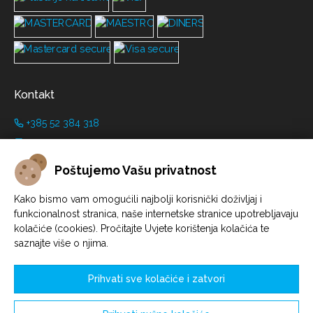
Kontakt
+385 52 384 318
+385 91 446 8001
info@grimanicastle.com
Poštujemo Vašu privatnost
Radno vrijeme:
Kako bismo vam omogućili najbolji korisnički doživljaj i
funkcionalnost stranica, naše internetske stranice upotrebljavaju
Ovisno o sezoni. Pogledati na stranici
Radno vrijeme
.
kolačiće (cookies). Pročitajte Uvjete korištenja kolačića te
saznajte više o njima.
Prihvati sve kolačiće i zatvori