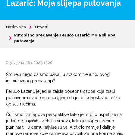
Lazarić: Moja slijepa putovanja
Naslovnica
Novosti
Putopisno predavanje Feručo Lazarić: Moja slijepa
putovanja
Objavljeno: 26.4.2023. 13:20
Što reći nego da smo uživali u svakom trenutku ovog
inspirativnog predavanja?
Feručo Lazarić je jedna zaista posebna osoba koja zrači
pozitivnom i vedrom energijom da je to jednostavno teško
opisati riječima.
Čuli smo iz njegove perspektive kako je to bilo uspeti se na
jedan od najviših svjetskih vrhova, kako je uopće krenuo
planinariti i u čemu najviše uživa. A otkrio nam je i daljnje
planove i vrhove koje namjerava osvojiti.Za
one koji ne znaju,