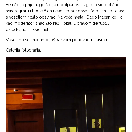
Feručo je prije nego što je u potpunosti izgubio vid odlično
svirao gitaru i bio je član nekoliko bendova. Zato nam je za kraj
s veseljem nešto odsvirao. Najveća hvala i Dado Macan koji je
kao moderator znao što reći i pitati u pravom trenutku,
osluškujući i naše misli.
Veselimo se i nadamo još kakvom ponovnom susretu!
Galerija fotografija: