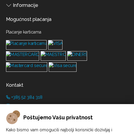
Informacije
Mogućnost plaćanja
Plaćanje karticama
Kontakt
+385 52 384 318
+385 91 446 8001
info@grimanicastle.com
Poštujemo Vašu privatnost
Radno vrijeme:
Kako bismo vam omogućili najbolji korisnički doživljaj i