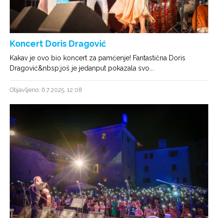
Koncert Doris Dragović
Kakav je ovo bio koncert za pamćenje! Fantastična Doris
Dragović&nbsp;još je jedanput pokazala svo...
Objavljeno: 6.7.2025. 12:08