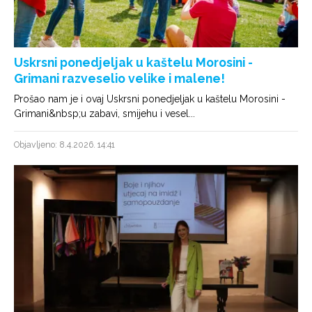
Uskrsni ponedjeljak u kaštelu Morosini -
Grimani razveselio velike i malene!
Prošao nam je i ovaj Uskrsni ponedjeljak u kaštelu Morosini -
Grimani&nbsp;u zabavi, smijehu i vesel...
Objavljeno: 8.4.2026. 14:41