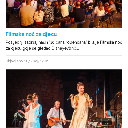
Filmska noć za djecu
Posljednji sadržaj naših "10 dana rođendana" bila je Filmska noć
za djecu gdje se gledao Disneyev&nb...
Objavljeno: 11.7.2025. 12:12