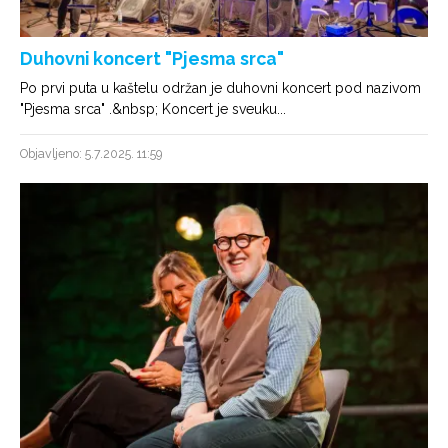
Duhovni koncert "Pjesma srca"
Po prvi puta u kaštelu održan je duhovni koncert pod nazivom
"Pjesma srca" .&nbsp; Koncert je sveuku...
Objavljeno: 5.7.2025. 11:59