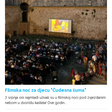
Filmska noć za djecu "Čudesna šuma"
7. srpnja oni najmlađi uživali su u filmskoj noći pod zvjezdanim
nebom u dvorištu kaštela! Ove godin...