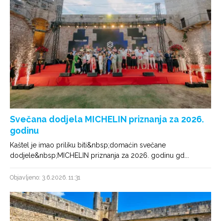
Svečana dodjela MICHELIN priznanja za 2026.
godinu
Kaštel je imao priliku biti&nbsp;domaćin svečane
dodjele&nbsp;MICHELIN priznanja za 2026. godinu gd...
Objavljeno: 3.6.2026. 11:31