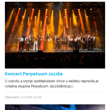
Koncert Perpetuum Jazzile
U subotu 4.srpnja spektakularan show u kaštelu napravila je
vokalna skupina Perpetuum Jazzile&nbsp;i...
Objavljeno: 7.7.2026. 12:00