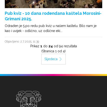
Pub kviz - 10 dana rođendana kaštela Morosini-
Grimani 2025.
Odrađen je 5.po redu pub kviz u našem kaštelu. Bilo nam je
kao i uvijek - odlično, uz odlične eki...
Objavljeno: 2.7.2025. 11:39
Prikaz
1
do
24
od
94
rezultata
(Stranica 1 od 4)
Sljedeća