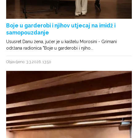
Boje u garderobi i njihov utjecaj na imidž i
samopouzdanje
Ususret Danu žena, jučer je u kaštelu Morosini - Grimani
održana radionica "Boje u garderobi i njiho...
Objavljeno: 3.3.2026. 13:50