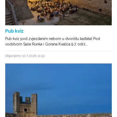
Pub kviz
Pub kviz pod zvjezdanim nebom u dvorištu kaštela! Pod
vodstvom Saše Runka i Gorana Kvalića 9.7. održ...
Objavljeno: 10.7.2026. 11:50