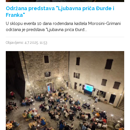
Održana predstava "Ljubavna priča Đurđe i
Franka"
U sklopu eventa 10 dana rođendana kaštela Morosini-Grimani
održana je predstava "Ljubavna priča Đurđ...
Objavljeno: 4.7.2025. 11:53