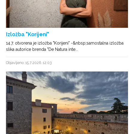
Izložba "Korijeni"
14.7. otvorena je izložba "Korijeni" -&nbsp;samostalna izložba
slika autorice brenda "De Natura inte...
Objavljeno: 15.7.2026. 12:03