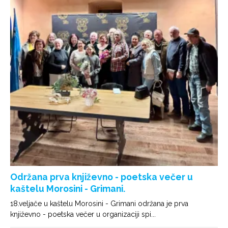
Održana prva književno - poetska večer u
kaštelu Morosini - Grimani.
18.veljače u kaštelu Morosini - Grimani održana je prva
književno - poetska večer u organizaciji spi...