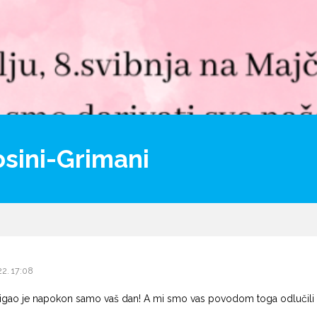
osini-Grimani
22. 17:08
gao je napokon samo vaš dan! A mi smo vas povodom toga odlučili 