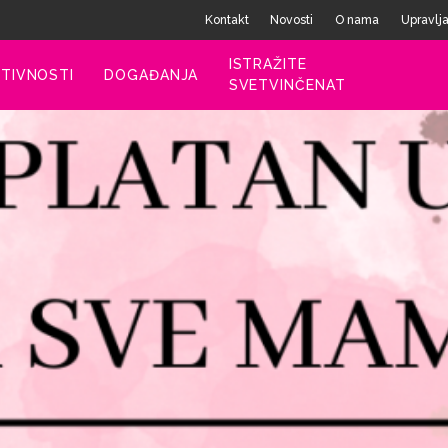
Kontakt
Novosti
O nama
Upravlj
ISTRAŽITE
TIVNOSTI
DOGAĐANJA
SVETVINČENAT