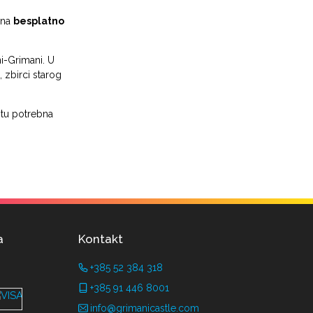
 na
besplatno
ni-Grimani. U
 zbirci starog
stu potrebna
a
Kontakt
+385 52 384 318
+385 91 446 8001
info@grimanicastle.com