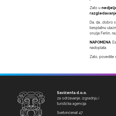
Zato u
nedjelj
razgledavanje
Da, da...dobro s
besplatnu ulazni
oružja Ferlin, r
NAPOMENA
: E
nadoplata.
Zato, povedite 
Savičenta d.o.o.
za održavanje, izgradnju i
turistička agencija
Svetvinčenat 47