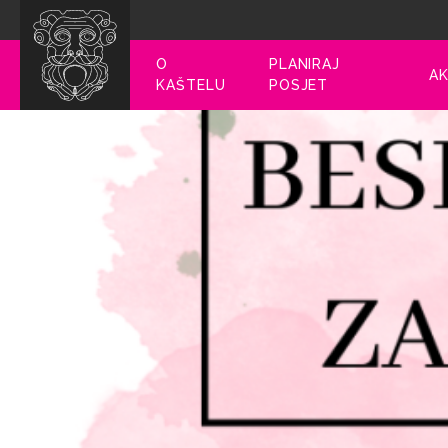
O
PLANIRAJ
AK
KAŠTELU
POSJET