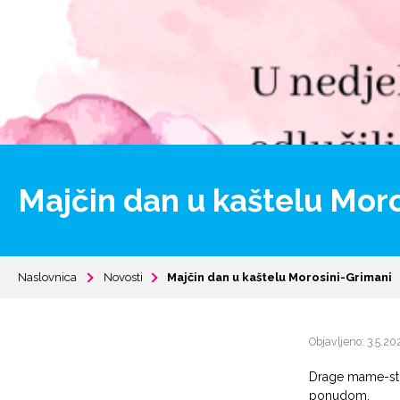
Majčin dan u kaštelu Mor
Naslovnica
Novosti
Majčin dan u kaštelu Morosini-Grimani
Objavljeno: 3.5.20
Drage mame-sti
ponudom.