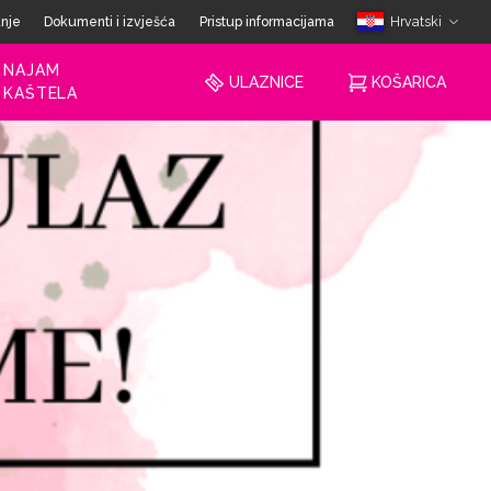
anje
Dokumenti i izvješća
Pristup informacijama
Hrvatski
NAJAM
ULAZNICE
KOŠARICA
KAŠTELA