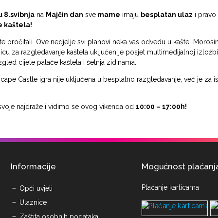
u 8.svibnja
na
Majčin dan
sve
mame
imaju
besplatan ulaz
i pravo
 kaštela!
te pročitali. Ove nedjelje svi planovi neka vas odvedu u kaštel Morosi
cu za razgledavanje kaštela uključen je posjet multimedijalnoj izložbi,
azgled cijele palače kaštela i šetnja zidinama.
scape Castle igra nije uključena u besplatno razgledavanje, već je za i
svoje najdraže i vidimo se ovog vikenda od
10:00 – 17:00h!
Informacije
Mogućnost plaćanj
Plaćanje karticama
Opći uvjeti
Ulaznice
Zaštita osobnih podataka