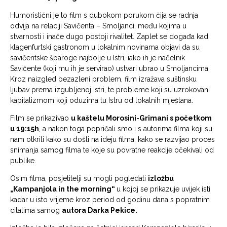
Humoristični je to film s dubokom porukom čija se radnja
odvija na relaciji Savičenta – Smoljanci, među kojima u
stvarnosti i inače dugo postoji rivalitet. Zaplet se događa kad
klagenfurtski gastronom u lokalnim novinama objavi da su
savičentske šparoge najbolje u Istri, iako ih je načelnik
Savičente (koji mu ih je servirao) ustvari ubrao u Smoljancima.
Kroz naizgled bezazleni problem, film izražava suštinsku
ljubav prema izgubljenoj Istri, te probleme koji su uzrokovani
kapitalizmom koji oduzima tu Istru od lokalnih mještana.
Film se prikazivao
u kaštelu Morosini-Grimani s početkom
u 19:15h
, a nakon toga popričali smo i s autorima filma koji su
nam otkrili kako su došli na ideju filma, kako se razvijao proces
snimanja samog filma te koje su povratne reakcije očekivali od
publike.
Osim filma, posjetitelji su mogli pogledati
izložbu
„Kampanjola in the morning“
u kojoj se prikazuje uvijek isti
kadar u isto vrijeme kroz period od godinu dana s popratnim
citatima samog
autora Darka Pekice.