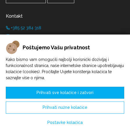
Kontakt
+385 52 384 318
+385 91 446 8001
info@grimanicastle.com
Poštujemo Vašu privatnost
Radno vrijeme:
Kako bismo vam omogućili najbolji korisnički doživljaj i
funkcionalnost stranica, naše internetske stranice upotrebljavaju
Ovisno o sezoni. Pogledati na stranici
Radno vrijeme
.
kolačiće (cookies). Pročitajte Uvjete korištenja kolačića te
saznajte više o njima.
Prihvati sve kolačiće i zatvori
Prihvati nužne kolačiće
Konfiguriraj kolačiće
© Savičenta d.o.o. 2021. - 2026.
Postavke kolačića
Izrada web shopa:
Sell Digital