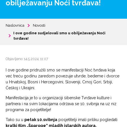
obilježavanju Noći tvrđava!
Naslovnica
Novosti
I ove godine sudjelovali smo u obilježavanju Noći
tvrđava!
Objavljeno: 14.5.2024. 11:07
I ove godine pridružili smo se manifestaciji Noć tvrđava koja
već treću godinu zaredom povezuje utvrde, bedeme i dvorce
u Hrvatskoj, Bosni i Hercegovini, Sloveniji, Crnoj Gori, Srbiji,
Češkoj i Ukrajini.
Manifestacija je to u organizaciji šibenske Tvrđave kulture i
partnera i na svim lokacijama održava se 10. svibnja na uz niz
programa za posjetitelje!
Tako su u
petak 10.svibnja
posjetitelji imali priliku pogledati
kratki film „Šparoge“ mladih istarskih autora.