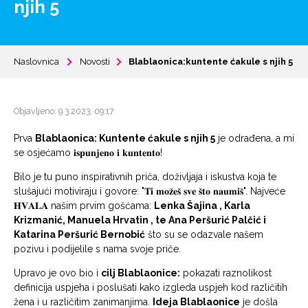
njih 5
Naslovnica
Novosti
Blablaonica:kuntente ćakule s njih 5
Objavljeno: 9.3.2023. 09:17
Prva
Blablaonica: Kuntente ćakule s njih 5
je odrađena, a mi
se osjećamo 𝐢𝐬𝐩𝐮𝐧𝐣𝐞𝐧𝐨 𝐢 𝐤𝐮𝐧𝐭𝐞𝐧𝐭𝐨!
Bilo je tu puno inspirativnih priča, doživljaja i iskustva koja te
slušajući motiviraju i govore: "𝐓𝐢 𝐦𝐨𝐳̌𝐞𝐬̌ 𝐬𝐯𝐞 𝐬̌𝐭𝐨 𝐧𝐚𝐮𝐦𝐢𝐬̌". Najveće
𝐇𝐕𝐀𝐋𝐀 našim prvim gošćama:
Lenka Šajina , Karla
Krizmanić, Manuela Hrvatin , te Ana Peršurić Palčić i
Katarina Peršurić Bernobić
što su se odazvale našem
pozivu i podijelile s nama svoje priče.
Upravo je ovo bio i
cilj Blablaonice:
pokazati raznolikost
definicija uspjeha i poslušati kako izgleda uspjeh kod različitih
žena i u različitim zanimanjima.
Ideja Blablaonice
je došla