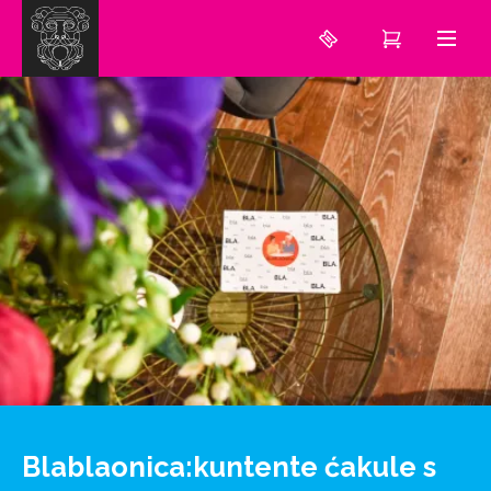
Blablaonica:kuntente ćakule s