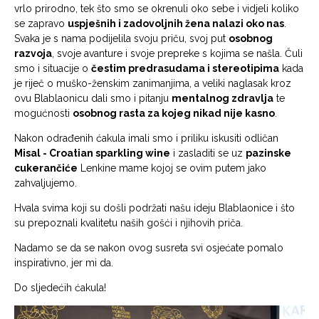
vrlo prirodno, tek što smo se okrenuli oko sebe i vidjeli koliko
se zapravo
uspješnih i zadovoljnih žena nalazi oko nas
.
Svaka je s nama podijelila svoju priču, svoj put
osobnog
razvoja
, svoje avanture i svoje prepreke s kojima se našla. Čuli
smo i situacije o
čestim predrasudama i stereotipima
kada
je riječ o muško-ženskim zanimanjima, a veliki naglasak kroz
ovu Blablaonicu dali smo i pitanju
mentalnog zdravlja
te
mogućnosti
osobnog rasta za kojeg nikad nije kasno
.
Nakon
odrađenih ćakula imali smo i priliku iskusiti odličan
Misal - Croatian sparkling wine
i zasladiti se uz
pazinske
cukerančiće
Lenkine mame kojoj se ovim putem jako
zahvaljujemo.
Hvala svima koji su došli podržati našu ideju Blablaonice i što
su prepoznali kvalitetu naših gošći i njihovih priča.
Nadamo se da se nakon ovog susreta svi osjećate pomalo
inspirativno, jer mi da.
Do sljedećih ćakula!