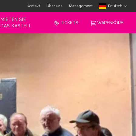
Kontakt
Über uns
Management
Deutsch
MIETEN SIE
TICKETS
WARENKORB
DAS KASTELL