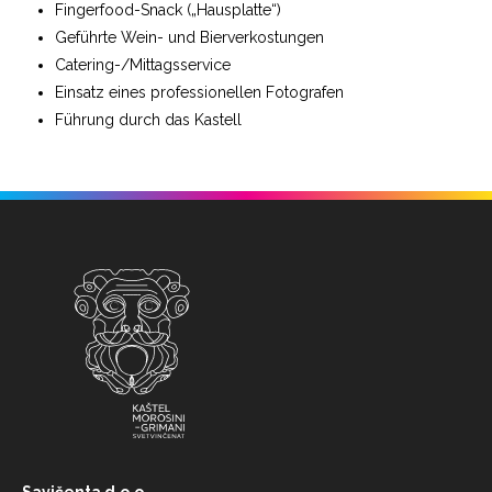
Fingerfood-Snack („Hausplatte“)
Geführte Wein- und Bierverkostungen
Catering-/Mittagsservice
Einsatz eines professionellen Fotografen
Führung durch das Kastell