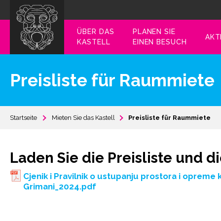
ÜBER DAS
PLANEN SIE
AKT
KASTELL
EINEN BESUCH
Preisliste für Raummiete
Startseite
Mieten Sie das Kastell
Preisliste für Raummiete
Laden Sie die Preisliste und
Cjenik i Pravilnik o ustupanju prostora i opreme 
Grimani_2024.pdf