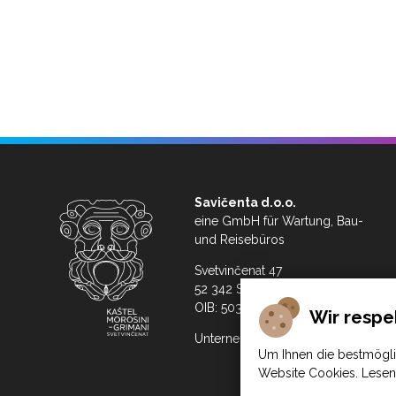
Savičenta d.o.o.
eine GmbH für Wartung, Bau-
und Reisebüros
Svetvinčenat 47
52 342 Svetvinčenat
OIB: 50329598386
Wir respe
Unternehmensrechtsdaten
Um Ihnen die bestmögli
Website Cookies. Lesen 