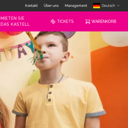
Kontakt
Über uns
Management
Deutsch
MIETEN SIE
TICKETS
WARENKORB
DAS KASTELL