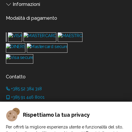
Informazioni
Modalità di pagamento
Contatto
+385 52 384 318
+385 91 446 8001
info@grimanicastle.com
Rispettiamo la tua privacy
Orari di lavoro:
Per offrirti la migliore esperienza utente e funzionalità del sito,
A seconda della stagione. Vedi alla pagina
Orario di apertura
.