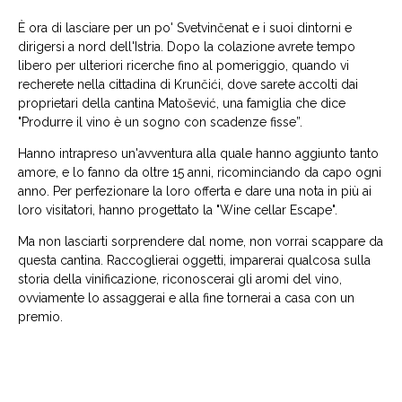
È ora di lasciare per un po' Svetvinčenat e i suoi dintorni e
dirigersi a nord dell'Istria. Dopo la colazione avrete tempo
libero per ulteriori ricerche fino al pomeriggio, quando vi
recherete nella cittadina di Krunčići, dove sarete accolti dai
proprietari della cantina Matošević, una famiglia che dice
"Produrre il vino è un sogno con scadenze fisse”.
Hanno intrapreso un'avventura alla quale hanno aggiunto tanto
amore, e lo fanno da oltre 15 anni, ricominciando da capo ogni
anno. Per perfezionare la loro offerta e dare una nota in più ai
loro visitatori, hanno progettato la "Wine cellar Escape".
Ma non lasciarti sorprendere dal nome, non vorrai scappare da
questa cantina. Raccoglierai oggetti, imparerai qualcosa sulla
storia della vinificazione, riconoscerai gli aromi del vino,
ovviamente lo assaggerai e alla fine tornerai a casa con un
premio.