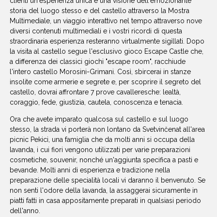
clienti un'esperienza unica e una visione dell'emozionante
storia del luogo stesso e del castello attraverso la Mostra
Multimediale, un viaggio interattivo nel tempo attraverso nove
diversi contenuti multimediali e i vostri ricordi di questa
straordinaria esperienza resteranno virtualmente sigillati. Dopo
la visita al castello segue l'esclusivo gioco Escape Castle che,
a differenza dei classici giochi "escape room", racchiude
l'intero castello Morosini-Grimani. Così, sbircerai in stanze
insolite come armerie e segrete e, per scoprire il segreto del
castello, dovrai affrontare 7 prove cavalleresche: lealtà,
coraggio, fede, giustizia, cautela, conoscenza e tenacia.
Ora che avete imparato qualcosa sul castello e sul luogo
stesso, la strada vi porterà non lontano da Svetvinčenat all'area
picnic Pekici, una famiglia che da molti anni si occupa della
lavanda, i cui fiori vengono utilizzati per varie preparazioni
cosmetiche, souvenir, nonché un'aggiunta specifica a pasti e
bevande. Molti anni di esperienza e tradizione nella
preparazione delle specialità locali vi daranno il benvenuto. Se
non senti l'odore della lavanda, la assaggerai sicuramente in
piatti fatti in casa appositamente preparati in qualsiasi periodo
dell'anno.