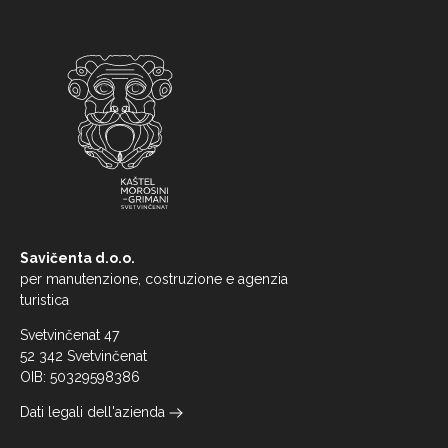
Savičenta d.o.o.
per manutenzione, costruzione e agenzia
turistica
Svetvinčenat 47
52 342 Svetvinčenat
OIB: 50329598386
Dati legali dell'azienda