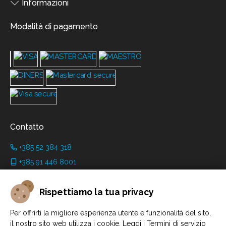
Informazioni
Modalità di pagamento
Contatto
+385 52 384 318
+385 91 446 8001
info@grimanicastle.com
Rispettiamo la tua privacy
Orari di lavoro:
Per offrirti la migliore esperienza utente e funzionalità del sito,
A seconda della stagione. Vedi alla pagina
Orario di apertura
.
il nostro sito web utilizza i cookie. Leggi i Termini di servizio