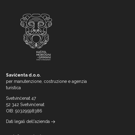
Savičenta d.o.o.
per manutenzione, costruzione e agenzia
turistica
Svetvinčenat 47
52 342 Svetvinčenat
OIB: 50329598386
Dati legali dell'azienda