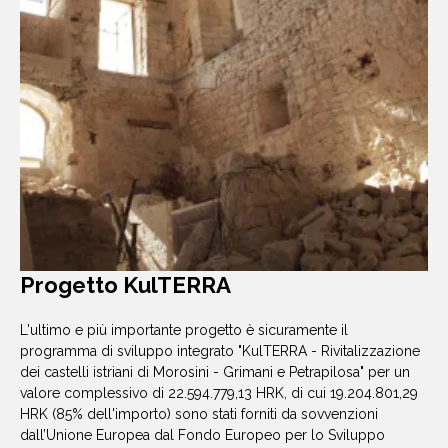
Progetto KulTERRA
L'ultimo e più importante progetto è sicuramente il
programma di sviluppo integrato "KulTERRA - Rivitalizzazione
dei castelli istriani di Morosini - Grimani e Petrapilosa" per un
valore complessivo di 22.594.779,13 HRK, di cui 19.204.801,29
HRK (85% dell'importo) sono stati forniti da sovvenzioni
dall’Unione Europea dal Fondo Europeo per lo Sviluppo