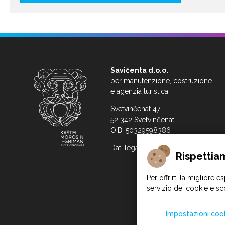
Savičenta d.o.o.
per manutenzione, costruzione
e agenzia turistica
Svetvinčenat 47
52 342 Svetvinčenat
OIB: 50329598386
Dati legali dell'azienda
Rispettia
Per offrirti la migliore e
servizio dei cookie e sco
Impostazioni coo