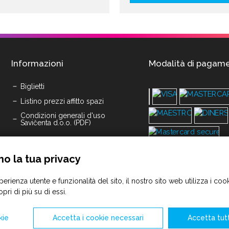
Informazioni
Modalità di pagam
Biglietti
Listino prezzi affitto spazi
Condizioni generali d'uso
Savičenta d.o.o. (PDF)
mo la tua privacy
sperienza utente e funzionalità del sito, il nostro sito web utilizza i coo
pri di più su di essi.
kie
Accetta i cookie necessari
Accetta tutt