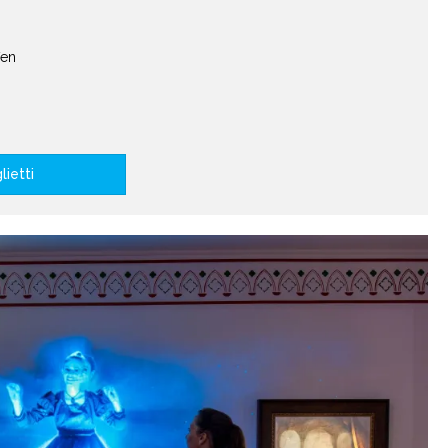
fen
lietti