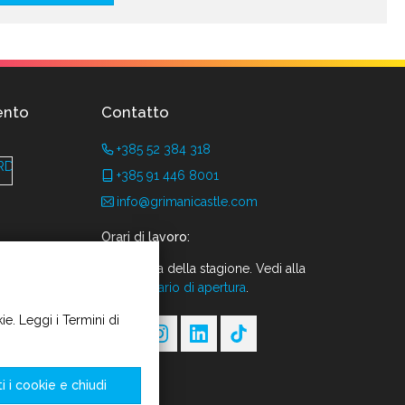
ento
Contatto
+385 52 384 318
+385 91 446 8001
info@grimanicastle.com
Orari di lavoro:
A seconda della stagione. Vedi alla
pagina
Orario di apertura
.
kie. Leggi i Termini di
i i cookie e chiudi