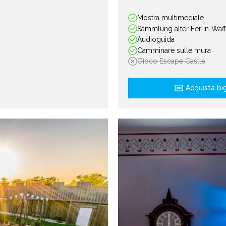
Mostra multimediale
Sammlung alter Ferlin-Waf
Audioguida
Camminare sulle mura
Gioco Escape Castle
Acquista big