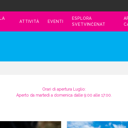
 LA
ESPLORA
A
ATTIVITÀ
EVENTI
SVETVINČENAT
C
Orari di apertura Luglio:
Aperto da martedì a domenica dalle 9:00 alle 17:00.